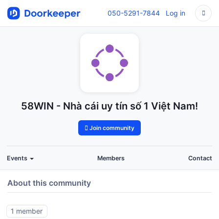
050-5291-7844
Log in
58WIN - Nhà cái uy tín số 1 Việt Nam!
Join community
Events
Members
Contact
About this community
1 member